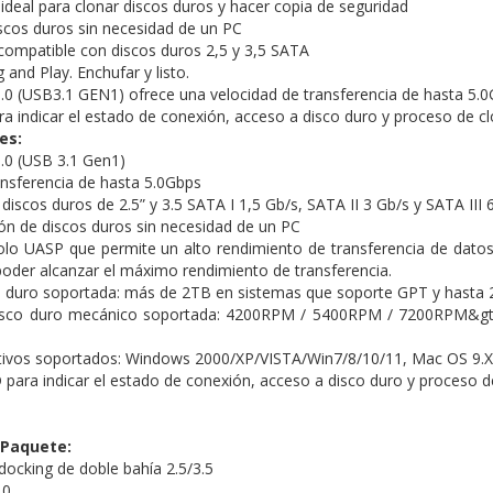
ideal para clonar discos duros y hacer copia de seguridad
scos duros sin necesidad de un PC
s compatible con discos duros 2,5 y 3,5 SATA
and Play. Enchufar y listo.
0 (USB3.1 GEN1) ofrece una velocidad de transferencia de hasta 5.0
ra indicar el estado de conexión, acceso a disco duro y proceso de c
es:
.0 (USB 3.1 Gen1)
ansferencia de hasta 5.0Gbps
iscos duros de 2.5” y 3.5 SATA I 1,5 Gb/s, SATA II 3 Gb/s y SATA III 
ón de discos duros sin necesidad de un PC
lo UASP que permite un alto rendimiento de transferencia de datos 
oder alcanzar el máximo rendimiento de transferencia.
 duro soportada: más de 2TB en sistemas que soporte GPT y hasta 2
disco duro mecánico soportada: 4200RPM / 5400RPM / 7200RPM&gt;
tivos soportados: Windows 2000/XP/VISTA/Win7/8/10/11, Mac OS 9.
 para indicar el estado de conexión, acceso a disco duro y proceso d
 Paquete:
docking de doble bahía 2.5/3.5
.0