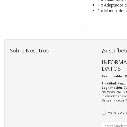
1 x Adaptador d
1 x Manual de u
Sobre Nosotros
¡Suscríbet
INFORMA
DATOS
Responsable
: U
Finalidad
: Respon
Legitimación
: C
obligación legal;
De
información adicio
Datos en nuestra
P
He leído y 