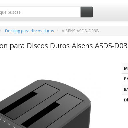
Docking para discos duros
AISENS ASDS-D03B
ion para Discos Duros Aisens ASDS-D0
M
P
E
Di