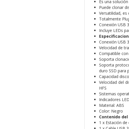
Es una solución 
Puede clonar di
Versatilidad, e
Totalmente Plug 
Conexión USB 3.
Incluye LEDs pa
Especificacion
Conexión USB 3
Velocidad de tr
Compatible con d
Soporta clonaci
Soporta protoco
duro SSD para p
Capacidad disco
Velocidad del 
HFS
Sistemas opera
Indicadores LED
Material: ABS
Color: Negro
Contenido del
1 x Estación de 
1 x Cable USB 3