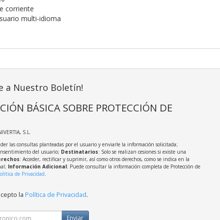
e corriente
suario multi-idioma
e a Nuestro Boletín!
CIÓN BÁSICA SOBRE PROTECCIÓN DE
NIVERTIA, S.L.
der las consultas planteadas por el usuario y enviarle la información solicitada;
onsentimiento del usuario;
Destinatarios
: Solo se realizan cesiones si existe una
rechos
: Acceder, rectificar y suprimir, así como otros derechos, como se indica en la
nal;
Información Adicional
: Puede consultar la información completa de Protección de
olítica de Privacidad
.
acepto la
Política de Privacidad
.
Enviar