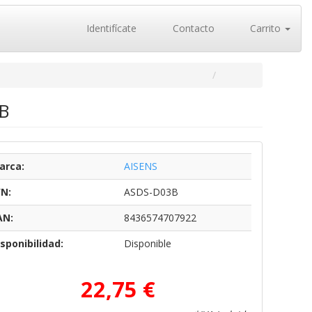
Identifícate
Contacto
Carrito
3B
arca:
AISENS
/N:
ASDS-D03B
AN:
8436574707922
sponibilidad:
Disponible
22,75 €