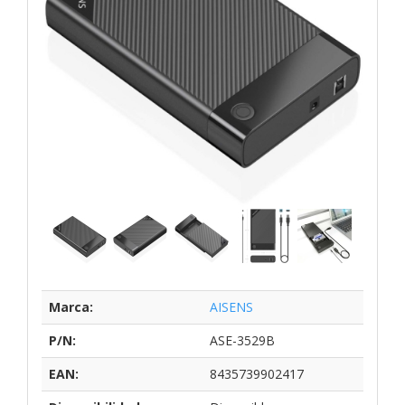
Marca:
AISENS
P/N:
ASE-3529B
EAN:
8435739902417