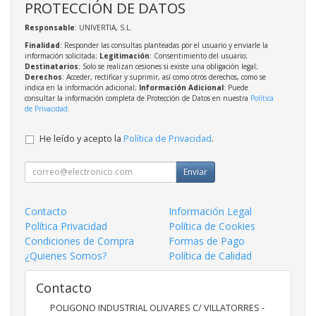
PROTECCIÓN DE DATOS
Responsable
: UNIVERTIA, S.L.
Finalidad
: Responder las consultas planteadas por el usuario y enviarle la
información solicitada;
Legitimación
: Consentimiento del usuario;
Destinatarios
: Solo se realizan cesiones si existe una obligación legal;
Derechos
: Acceder, rectificar y suprimir, así como otros derechos, como se
indica en la información adicional;
Información Adicional
: Puede
consultar la información completa de Protección de Datos en nuestra
Política
de Privacidad
.
He leído y acepto la
Política de Privacidad
.
Enviar
Contacto
Información Legal
Política Privacidad
Política de Cookies
Condiciones de Compra
Formas de Pago
¿Quienes Somos?
Política de Calidad
Contacto
POLIGONO INDUSTRIAL OLIVARES C/ VILLATORRES -